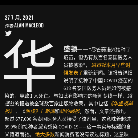
27 7 月, 2021
ALAN MACLEOD
作者
华
盛顿——
“尽管赛诺兴接种了
疫苗，但仍有数百名泰国医务人
员被感染”，
路透社
本月早些时
候发表了
重磅新闻。该报告详细
说明了接种了中国 COVID 疫苗的
618 名泰国医务人员是如何被感
染的，导致 1 人死亡。与如此有影响力的新闻专线一样，
路
透社
的报道被全球数百家出版物收录，其中包括
《华盛顿邮
报》
、《
雅虎》！新闻
和
纽约邮报
。然而，文章还指出，
超过 677,000 名泰国医务人员接受了该剂量，这意味着超过
99.9% 的接种者
没有
感染 COVID-19——这一事实与标题的含
义背道而驰。
绝大多数
新闻消费者没有读过标题，这意味