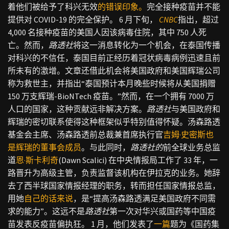
着他们被给予了科兴无效
的错误印象。
完全接种疫苗并不能
提供对 COVID-19 的完全保护。 6 月下旬，
CNBC
指出，超过
4,000 名接种疫苗的美国人因该病毒住院，其中 750 人死
亡。然而，
路透社
将这一消息转化为一个机会，在泰国传播
对科兴的不信任，泰国目前正经历着冠状病毒病例迅速且前
所未有的激增。文章还借此机会将美国政府和美国辉瑞公司
称为救世主，并指出“泰国预计本月晚些时候将从美国捐赠
150 万支辉瑞-BioNTech 疫苗。”然而，在一个拥有 7000 万
人口的国家，这种贡献远非解决方案。
路透社
与美国政府和
辉瑞的密切联系使得这种框架似乎特别值得怀疑。汤森路透
基金会主席、汤森路透前总裁兼首席执行官
吉姆·史密斯
也
是辉瑞的董事会成员
。与此同时，
路透社的
前全球业务总监
道
恩·斯卡利奇
(Dawn Scalici) 在中央情报局工作了 33 年，一
路晋升为高级主管，负责监督该机构在伊拉克的业务。她辞
去了西半球国家情报经理的职务，转而担任国家情报总监，
用她
自己的话来说
，是“提高汤森路透满足美国政府不同需
求的能力”。这远不是
路透社
第一次对华兴或国药等中国疫
苗发表反疫苗偏执狂。 1 月，他们发表了
一篇
题为《国药集