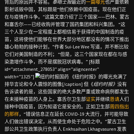
背后的原因并不容易。
泰晤士报
最近的
一篇曝光
也严重依赖
影射诋毁中国，其标题是“他们依赖中国疫苗。现在他们正
在与疫情作斗争。”这篇文章介绍了三个国家——巴林、蒙古
和塞舌尔——已经收购并管理了国药集团和科兴集团。 “这
三个人至少在一定程度上都相信易于获得的中国制造的疫
苗，这将使他们能够在世界大部分地区都没有的情况下推出
雄心勃勃的接种计划，”作者 Sui-Lee Wee 写道，并不断比较
它们对美国制造的不利； “但是，这三个国家现在都在与感
染激增作斗争，而不是摆脱冠状病毒。” [标题
id="attachment_278053" align="aligncenter"
width="1325"]
《纽约时报》的曝光充满了
排华言论和令人震惊的图像[/caption] 但《
纽约时报》
没有
告诉读者的是，这些国家的绝大多数严重或致命病例都发生
在未接种疫苗的人身上。塞舌尔卫生部
证实
并继续
恳请
人们
接种中国疫苗，因为知道它是安全的。正如卫生部
周四指出
的那样
，“错误信息正在延长 COVID-19 大流行，并可能导致
人们做出错误决定，从而使生命处于危险之中。”蒙古卫生
部公共卫生政策执行负责人 Enkhsaihan Lkhagvasuren 发表