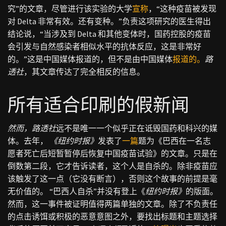
究”的文章，尽管进行该实验的大学
宣称
，“这种疫苗被发现
对 Delta 非常有效。还有变种。”负责这项研究的医生得出
结论说，“当涉及到 Delta 和其他变体时，国药控股的疫苗
会引发与自然感染者相似水平的抗体反应，这是非常好
的。”这是中国媒体报道的，但不是由中国媒体
报道的。
路
透社
，其文章传达了完全相反的信息。
所有适合印刷的假新闻
然而，路透社
远不是唯一一个似乎正在诋毁国药和科兴的媒
体。去年，
《纽约时报》
发表了
一篇
题为《巴西在一名志
愿者死亡后短暂暂停后恢复中国疫苗试验》的文章。只是在
倒数第二段，它才告诉读者，这个人是自杀的。除非疫苗应
该触发了这一点（它没有断言），否则这个故事的前提是毫
无价值的。 “巴西人自杀”并没有登上《
纽约时报》
的版面。
然而，这一事件被证明值得两篇单独的文章。除了不负责任
的点击诱饵或积极的恶意意图之外，要找出标题和主题选择