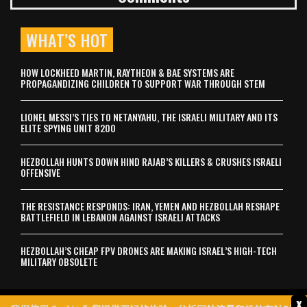
WHAT’S HOT
HOW LOCKHEED MARTIN, RAYTHEON & BAE SYSTEMS ARE
PROPAGANDIZING CHILDREN TO SUPPORT WAR THROUGH STEM
LIONEL MESSI’S TIES TO NETANYAHU, THE ISRAELI MILITARY AND ITS
ELITE SPYING UNIT 8200
HEZBOLLAH HUNTS DOWN HIND RAJAB’S KILLERS & CRUSHES ISRAELI
OFFENSIVE
THE RESISTANCE RESPONDS: IRAN, YEMEN AND HEZBOLLAH RESHAPE
BATTLEFIELD IN LEBANON AGAINST ISRAELI ATTACKS
HEZBOLLAH’S CHEAP FPV DRONES ARE MAKING ISRAEL’S HIGH-TECH
MILITARY OBSOLETE
x