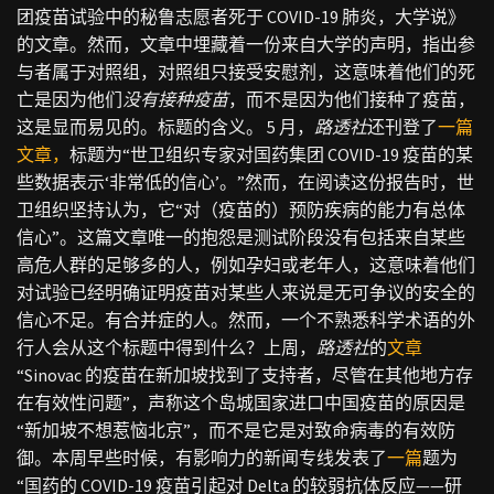
团疫苗试验中的秘鲁志愿者死于 COVID-19 肺炎，大学说》
的文章。然而，文章中埋藏着一份来自大学的声明，指出参
与者属于对照组，对照组只接受安慰剂，这意味着他们的死
亡是因为他们
没有接种疫苗
，而不是因为他们接种了疫苗，
这是显而易见的。标题的含义。 5 月，
路透社
还刊登了
一篇
文章，
标题为“世卫组织专家对国药集团 COVID-19 疫苗的某
些数据表示‘非常低的信心’。”然而，在阅读这份报告时，世
卫组织坚持认为，它“对（疫苗的）预防疾病的能力有总体
信心”。这篇文章唯一的抱怨是测试阶段没有包括来自某些
高危人群的足够多的人，例如孕妇或老年人，这意味着他们
对试验已经明确证明疫苗对某些人来说是无可争议的安全的
信心不足。有合并症的人。然而，一个不熟悉科学术语的外
行人会从这个标题中得到什么？上周，
路透社
的
文章
“Sinovac 的疫苗在新加坡找到了支持者，尽管在其他地方存
在有效性问题”，声称这个岛城国家进口中国疫苗的原因是
“新加坡不想惹恼北京”，而不是它是对致命病毒的有效防
御。本周早些时候，有影响力的新闻专线发表了
一篇
题为
“国药的 COVID-19 疫苗引起对 Delta 的较弱抗体反应——研