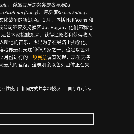
les Khalil，英国音乐视频奖提名导演
Bu
sin Alsalman (Narcy)、音乐家
Khaled Siddiq、
y是文化战争的新战场。 1 月，包括 Neil Young 和
司继续支持播客 Joe Rogan，他们声称他
户，是艺术家接触观众、获得追随者和获得收入
止数百万人听他的音乐，也是为了在经济上扼杀他。
述为嘻哈界最有天赋的作词家之一，这是以色列
v
2 月份
进行的
一项民意
调查发现，现在支持
问题以来最大的差距。这表明亲以色列团体正在失
- 非商业性使用 - 相同方式共享3.0授权 国际许可证。