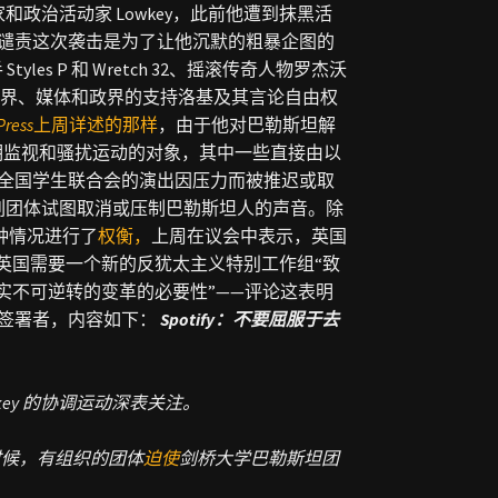
政治活动家 Lowkey，此前他遭到抹黑活
谴责这次袭击是为了让他沉默的粗暴企图的
es P 和 Wretch 32、摇滚传奇人物罗杰沃
界、媒体和政界的支持洛基及其言论自由权
Press
上周
详述的那样
，由于他对巴勒斯坦解
长期监视和骚扰运动的对象，其中一些直接由以
全国学生联合会的演出因压力而被推迟或取
列团体试图取消或压制巴勒斯坦人的声音。
除
种情况进行了
权衡，
上周在议会中表示，英国
英国需要一个新的反犹太主义特别工作组“致
实不可逆转的变革的必要性”——评论这表明
签署者，内容如下：
Spotify：不要屈服于去
ey 的协调运动深表关注。
时候，有组织的团体
迫使
剑桥大学巴勒斯坦团