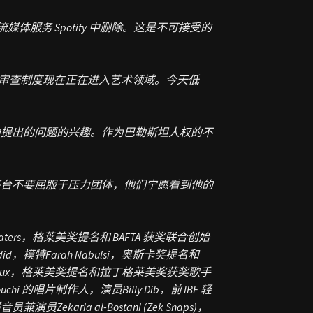
体服务 Spotify 中删除。这是不可接受的
审查制度现在正在进入艺术领域。今天低
作中提出的问题的兴趣。作为巴勒斯坦人权的不
其他平台不要屈服于压力团体，他们宁愿看到他的
 Waters，格莱美奖提名和 BAFTA 获奖联合创始
adid，模特
Farah Nabulsi，奥斯卡奖提名和
Tijoux，格莱美奖提名和拉丁格莱美奖获奖歌手
mdouchi 的唱片制作人，演员
Billy Dib，前 IBF 轻
h，播音员兼演员
Zekaria al-Bostani (Zek Snaps)，