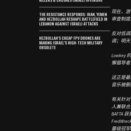
现在，
游
THE RESISTANCE RESPONDS: IRAN, YEMEN
AND HEZBOLLAH RESHAPE BATTLEFIELD IN
审查制度
LEBANON AGAINST ISRAELI ATTACKS
反对低调
HEZBOLLAH’S CHEAP FPV DRONES ARE
调；明天
MAKING ISRAEL’S HIGH-TECH MILITARY
OBSOLETE
Lowk
懈倡导者
这正是最
音乐被删
有关针对 
人兼联合主唱
BAFTA
FredWr
量级冠军