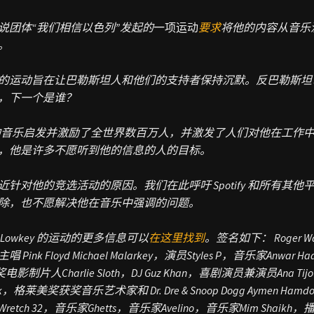
说团体“我们相信以色列”发起的
一项运动
要求
将他的内容从音乐流媒
。
的运动旨在让巴勒斯坦人和他们的支持者保持沉默。反巴勒斯坦
，下一个是谁？
ey 的音乐启发并激励了全世界数百万人，并激发了人们对他在工
，他是许多不愿听到他的信息的人的目标。
近针对他的竞选活动的原因。我们在此呼吁 Spotify 和所有
除，也不愿解决他在音乐中强调的问题。
Lowkey 的运动的更多信息可以
在这里找到
。
签名如下：
Roger
 Pink Floyd
Michael Malarkey，演员
Styles P，音乐家
Anwar H
 获奖电影制片人
Charlie Sloth，DJ
Guz Khan，喜剧演员兼演员
Ana 
eck，格莱美奖获奖音乐艺术家和 Dr. Dre & Snoop Dogg
Aymen Ha
Wretch 32，音乐家
Ghetts，音乐家
Avelino，音乐家
Mim Shaik