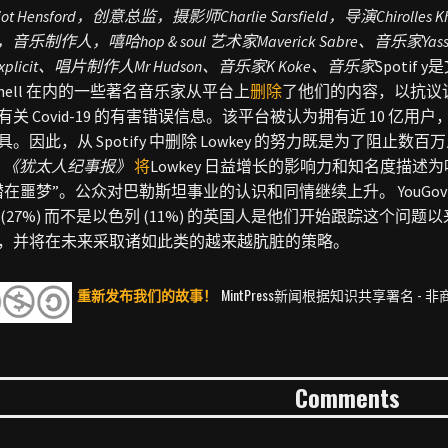
lliot Hensford，创意总监，摄影师
Charlie Sarsfield，导演
Chirol
um，音乐制作人，嘻哈hop & soul 艺术家
Maverick Sabre、音乐家
Yas
explicit、唱片制作人
Mr Hudson、音乐家
K Koke、音乐家
Spotif 
itchell 在内的一些著名音乐家
从平台上
删除
了他们的内容，以抗议该公
关 Covid-19 的有害错误信息。
该平台被认为拥有近 10 亿用
具。因此，从 Spotify 中删除 Lowkey 的努力既是为了阻
，
《犹太人纪事报》
将
Lowkey 日益增长的影响力和知名度描
潜在噩梦”。
公众对巴勒斯坦事业的认识和同情继续上升。
YouGo
 (27%) 而不是以色列 (11%) 的英国人是他们开始跟踪这个
，并将在未来采取诸如此类的越来越肮脏的策略。
重新发布我们的故事！
MintPress新闻根据知识共享署名 
Comments