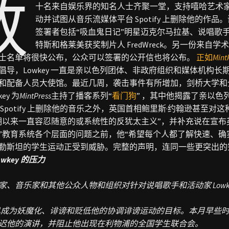
数
十名来自娱乐界的知名人士齐聚一堂，支持嘻哈艺术家和
动并试图从音乐流媒体平台 Spotify 上删除他的作品。
签署者包括“吸血鬼日记”明星迈克尔马拉基、说唱歌手 Styl
特斯和格莱美获奖制片人 FredWreck。
另一份来自学术
士名单将很快公布，公众可以签署的公开信也将公布。
正如
Mint
倡导，Lowkey 一直是亲以色列团体、非政府组织和媒体机构
和配备人员大使馆。最近几周，袭击事件有所增加，剑桥大学和
key 为
MintPress
主持了播客系列“
看门狗
”
，其中他揭露了亲以色
Spotify 上删除他的音乐之外，英国首相鲍里斯·约翰逊甚至
对这
期以来一直容忍随意的或系统性的反犹太主义”，并补充说在宣布
”教育系统各个层面的问题之前，他“希望每个人都了解快速、确
勒斯坦的学生运动正受到威胁。
完整的声明，连同一些更突出的
wkey 的压力
家、音乐家和其他公众人物和组织对针对说唱歌手和活动家 Lowk
ey 已成为妖魔化、诽谤和贬低他的协调诽谤运动的目标。本月早些
迟他的演讲，并阻止他出现在利物浦的全国学生联合会。