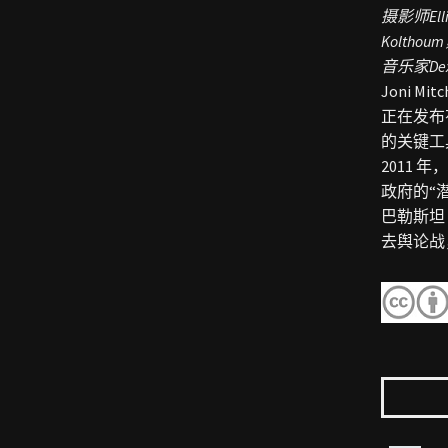
摄影师
E
Koltho
音乐家
D
Joni M
正在发布有
的关键工
2011 年
政府的“
巴勒斯坦
去舆论战