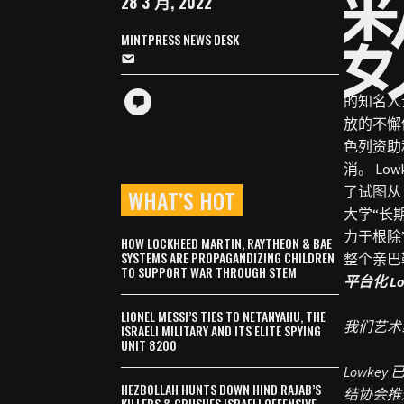
28 3 月, 2022
MINTPRESS NEWS DESK
的知名人
放的不懈
色列资助
消。
Low
了试图从 
WHAT’S HOT
大学“长
力于根除
HOW LOCKHEED MARTIN, RAYTHEON & BAE
SYSTEMS ARE PROPAGANDIZING CHILDREN
整个亲巴
TO SUPPORT WAR THROUGH STEM
平台化 Lo
LIONEL MESSI’S TIES TO NETANYAHU, THE
我们艺术
ISRAELI MILITARY AND ITS ELITE SPYING
UNIT 8200
Lowk
HEZBOLLAH HUNTS DOWN HIND RAJAB’S
结协会推
KILLERS & CRUSHES ISRAELI OFFENSIVE