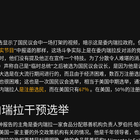
报告显示了国民议会中一场打架的视频，暗示这是委内瑞拉政府。
实节目
”中报道的那样，这场斗争实际上是在委内瑞拉反对派的竞
时，他们没有提及他正在宣传一个特技。为了分散令人难堪的消息，路易
ido）声称自己是“临时总统”之后被选为国民议会议长，是因为他
大选是在大流行期间进行的，而且由于经济困难，数百万注册选
也很困难；这也是一次国民议会选举，相当于美国中期选举，通
内瑞拉人
是注册选民，
而在美国只有
67％
。在美国，50％的注
内瑞拉干预选举
分钟报告的主角是委内瑞拉一家食品分配慈善机构负责人罗伯托·帕蒂诺（R
美国一家主要的外交政策机构有关的情况。他是千年领导者，也