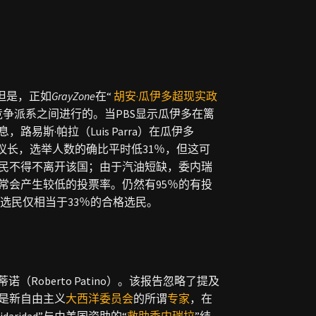
但是，正如
GrayZone
在“
胡安·瓜伊多超现实政
争派系之间进行的。当PBS显示瓜伊多在篱
斯·帕拉（Luis Parra）在瓜伊多
是议长，选举人数的确比平时低31％，但这可
民不得不离开该国；由于汽油短缺，委内瑞
常会产生较低的投票率。仍然有95％的有投
册选民仅相当于33％的合格选民。
oberto Patino）。该报告忽略了提及
是新自由主义
大西洋委员会
的所谓
专家
，在