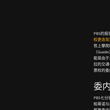
PBS的
权更迭现
笆上攀爬
（Gua
能是由于
拉的交通
票权的委
委
PBS七
帕蒂诺与