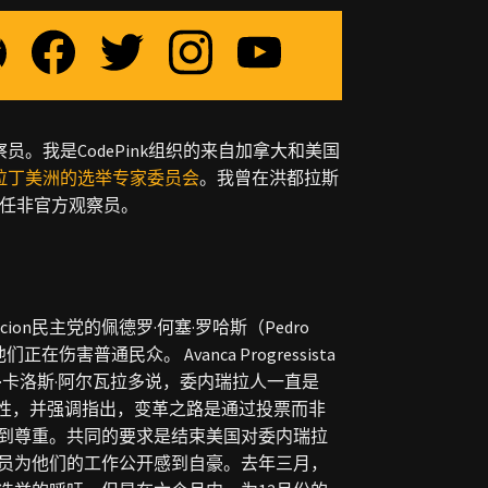
。我是CodePink组织的来自加拿大和美国
拉丁美洲的选举专家委员会
。我曾在洪都拉斯
担任非官方观察员。
n民主党的佩德罗·何塞·罗哈斯（Pedro
害普通民众。 Avanca Progressista
胡安·卡洛斯·阿尔瓦拉多说，委内瑞拉人一直是
要性，并强调指出，变革之路是通过投票而非
到尊重。共同的要求是结束美国对委内瑞拉
员为他们的工作公开感到自豪。去年三月，