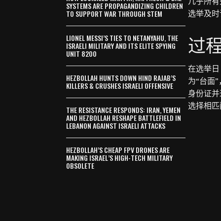
几乎所有
SYSTEMS ARE PROPAGANDIZING CHILDREN
TO SUPPORT WAR THROUGH STEM
选举及时
过
LIONEL MESSI’S TIES TO NETANYAHU, THE
ISRAELI MILITARY AND ITS ELITE SPYING
UNIT 8200
在选举日
HEZBOLLAH HUNTS DOWN HIND RAJAB’S
为“台面
KILLERS & CRUSHES ISRAELI OFFENSIVE
身份证并
选择相匹
THE RESISTANCE RESPONDS: IRAN, YEMEN
AND HEZBOLLAH RESHAPE BATTLEFIELD IN
LEBANON AGAINST ISRAELI ATTACKS
HEZBOLLAH’S CHEAP FPV DRONES ARE
MAKING ISRAEL’S HIGH-TECH MILITARY
OBSOLETE