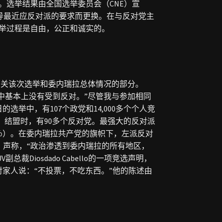
。选举结果由全国选举委员会（CNE）宣
领导最近应反对派的要求而更换。在与反对党主
举过程是自由，公正和诚实的。
有关该次选举和委内瑞拉总体情况的部分。
月大选中基本上没有受到反对。”尽管我与参加相同
举中，有107个政党和14,000多个个人竞
V）结盟时，有90多个反对党。最强大的反对派
8％）。在委内瑞拉共产党的旗帜下，左派反对
iggs）声称，“政治渗透到委内瑞拉的所有地区，
裁Diosdado Cabello的一项竞选声明，
家人说：“不投票，不吃东西。”他的陈述由