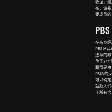
收据，最
布，该委
要成员的
PB
在亲身经
PBS记
选举的非
争了27
联盟是由
PSUV的
可以确定您
鼓励人们投
于所有含