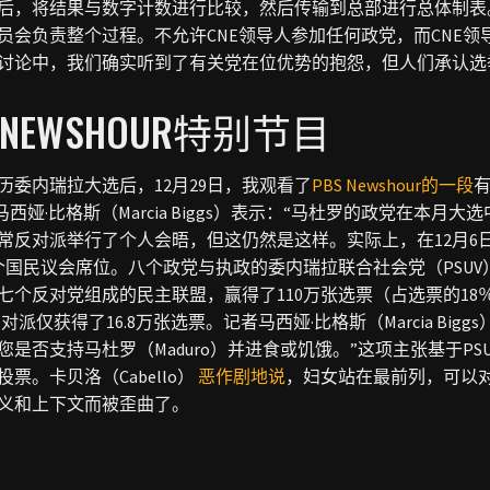
后，将结果与数字计数进行比较，然后传输到总部进行总体制表
员会负责整个过程。不允许CNE领导人参加任何政党，而CNE
讨论中，我们确实听到了有关党在位优势的抱怨，但人们承认选
S NEWSHOUR特别节目
历委内瑞拉大选后，12月29日，我观看了
PBS Newshour的一段
者马西娅·比格斯（Marcia Biggs）表示：“马杜罗的政党在本
常反对派举行了个人会晤，但这仍然是这样。实际上，在12月6日的选
7个国民议会席位。八个政党与执政的委内瑞拉联合社会党（PSU
七个反对党组成的民主联盟，赢得了110万张选票（占选票的1
反对派仅获得了16.8万张选票。记者马西娅·比格斯（Marcia B
是否支持马杜罗（Maduro）并进食或饥饿。”这项主张基于PSUV副总
票。卡贝洛（Cabello）
恶作剧地说
，妇女站在最前列，可以对
义和上下文而被歪曲了。